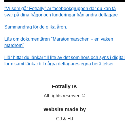
"Vi som går Fotrally" är facebookgruppen där du kan få
svar på dina frågor och funderingar från andra deltagare
Sammandrag för de olika åren.
Läs om dokumentären "Maratonmarschen – en vaken
mardröm"
Här hittar du länkar till lite av det som hörs och syns i digital
form samt länkar till några deltagares egna berättelser.
Fotrally IK
All rights reserved ©
Website made by
CJ & HJ