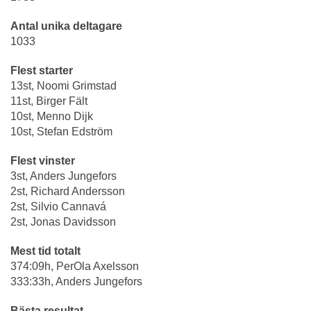
Antal unika deltagare
1033
Flest starter
13st, Noomi Grimstad
11st, Birger Fält
10st, Menno Dijk
10st, Stefan Edström
Flest vinster
3st, Anders Jungefors
2st, Richard Andersson
2st, Silvio Cannavá
2st, Jonas Davidsson
Mest tid totalt
374:09h, PerOla Axelsson
333:33h, Anders Jungefors
Bästa resultat