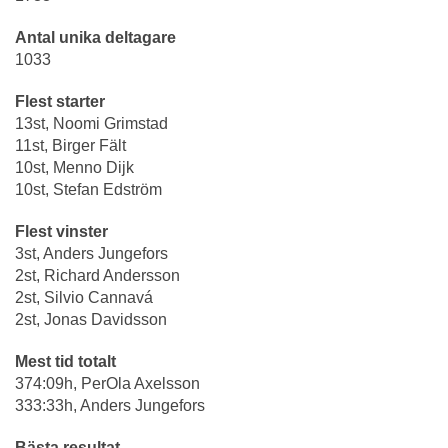
Antal unika deltagare
1033
Flest starter
13st, Noomi Grimstad
11st, Birger Fält
10st, Menno Dijk
10st, Stefan Edström
Flest vinster
3st, Anders Jungefors
2st, Richard Andersson
2st, Silvio Cannavá
2st, Jonas Davidsson
Mest tid totalt
374:09h, PerOla Axelsson
333:33h, Anders Jungefors
Bästa resultat