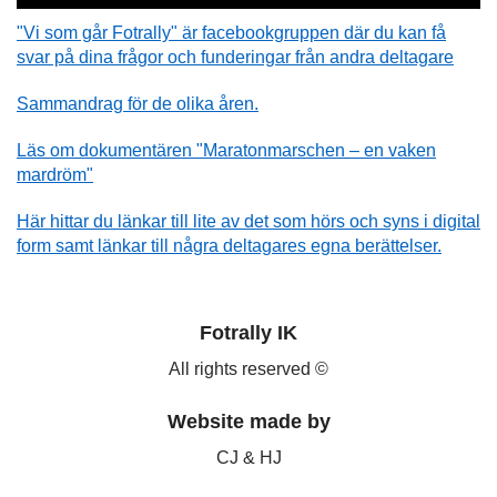
"Vi som går Fotrally" är facebookgruppen där du kan få
svar på dina frågor och funderingar från andra deltagare
Sammandrag för de olika åren.
Läs om dokumentären "Maratonmarschen – en vaken
mardröm"
Här hittar du länkar till lite av det som hörs och syns i digital
form samt länkar till några deltagares egna berättelser.
Fotrally IK
All rights reserved ©
Website made by
CJ & HJ