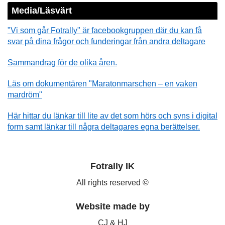
Media/Läsvärt
"Vi som går Fotrally" är facebookgruppen där du kan få
svar på dina frågor och funderingar från andra deltagare
Sammandrag för de olika åren.
Läs om dokumentären "Maratonmarschen – en vaken
mardröm"
Här hittar du länkar till lite av det som hörs och syns i digital
form samt länkar till några deltagares egna berättelser.
Fotrally IK
All rights reserved ©
Website made by
CJ & HJ