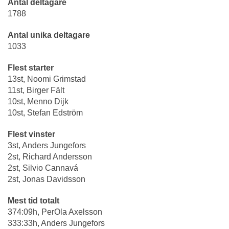
Antal deltagare
1788
Antal unika deltagare
1033
Flest starter
13st, Noomi Grimstad
11st, Birger Fält
10st, Menno Dijk
10st, Stefan Edström
Flest vinster
3st, Anders Jungefors
2st, Richard Andersson
2st, Silvio Cannavá
2st, Jonas Davidsson
Mest tid totalt
374:09h, PerOla Axelsson
333:33h, Anders Jungefors