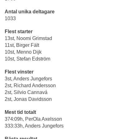
Antal unika deltagare
1033
Flest starter
13st, Noomi Grimstad
11st, Birger Fält
10st, Menno Dijk
10st, Stefan Edström
Flest vinster
3st, Anders Jungefors
2st, Richard Andersson
2st, Silvio Cannavá
2st, Jonas Davidsson
Mest tid totalt
374:09h, PerOla Axelsson
333:33h, Anders Jungefors
Bästa resultat