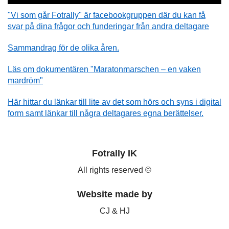
"Vi som går Fotrally" är facebookgruppen där du kan få
svar på dina frågor och funderingar från andra deltagare
Sammandrag för de olika åren.
Läs om dokumentären "Maratonmarschen – en vaken
mardröm"
Här hittar du länkar till lite av det som hörs och syns i digital
form samt länkar till några deltagares egna berättelser.
Fotrally IK
All rights reserved ©
Website made by
CJ & HJ