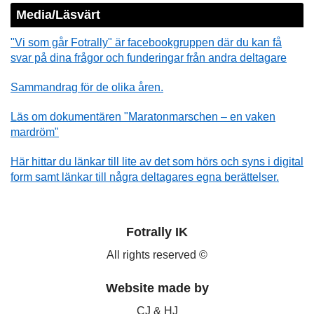
Media/Läsvärt
"Vi som går Fotrally" är facebookgruppen där du kan få
svar på dina frågor och funderingar från andra deltagare
Sammandrag för de olika åren.
Läs om dokumentären "Maratonmarschen – en vaken
mardröm"
Här hittar du länkar till lite av det som hörs och syns i digital
form samt länkar till några deltagares egna berättelser.
Fotrally IK
All rights reserved ©
Website made by
CJ & HJ