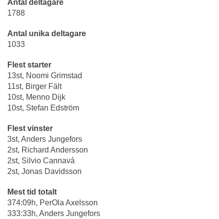
Antal deltagare
1788
Antal unika deltagare
1033
Flest starter
13st, Noomi Grimstad
11st, Birger Fält
10st, Menno Dijk
10st, Stefan Edström
Flest vinster
3st, Anders Jungefors
2st, Richard Andersson
2st, Silvio Cannavá
2st, Jonas Davidsson
Mest tid totalt
374:09h, PerOla Axelsson
333:33h, Anders Jungefors