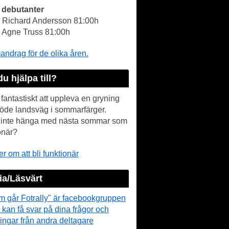
 debutanter
- Richard Andersson 81:00h
- Agne Truss 81:00h
drag för de olika åren.
du hjälpa till?
 fantastiskt att uppleva en gryning
öde landsväg i sommarfärger.
r inte hänga med nästa sommar som
onär?
r om att bli funktionär
a/Läsvärt
m går Fotrally" är facebookgruppen
 kan få svar på dina frågor och
ingar från andra deltagare