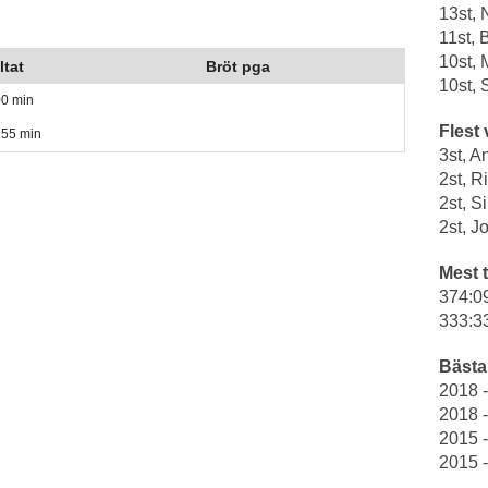
13st,
11st, 
10st, 
ltat
Bröt pga
10st, 
00 min
Flest 
 55 min
3st, A
2st, 
2st, S
2st, 
Mest t
374:0
333:3
Bästa 
2018 
2018 
2015 -
2015 