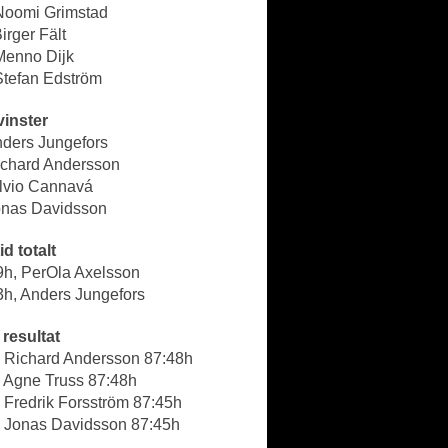
 Noomi Grimstad
Birger Fält
Menno Dijk
Stefan Edström
vinster
nders Jungefors
Richard Andersson
ilvio Cannavá
Jonas Davidsson
id totalt
9h, PerOla Axelsson
3h, Anders Jungefors
resultat
- Richard Andersson 87:48h
- Agne Truss 87:48h
 Fredrik Forsström 87:45h
- Jonas Davidsson 87:45h