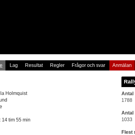
re
Lag
Resultat
Regler
Frågor och svar
Anmälan
Rall
la Holmquist
Antal
sund
1788
e
Antal
1033
 14 tim 55 min
Flest 