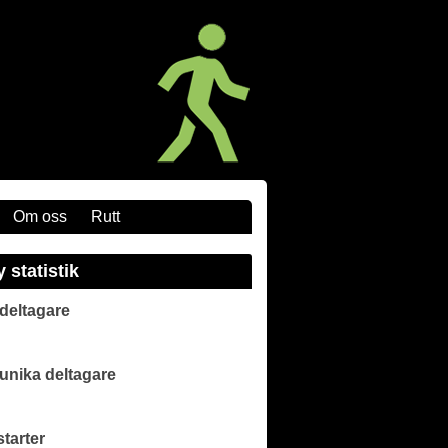
Om oss
Rutt
y statistik
 deltagare
 unika deltagare
starter