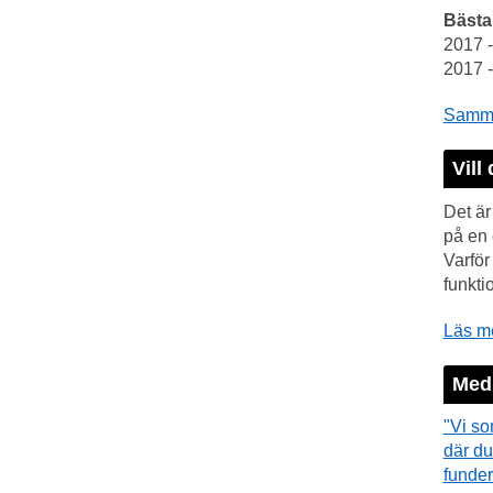
Bästa
2017 
2017 
Samman
Vill 
Det är
på en 
Varfö
funkti
Läs me
Medi
"Vi so
där du
funder