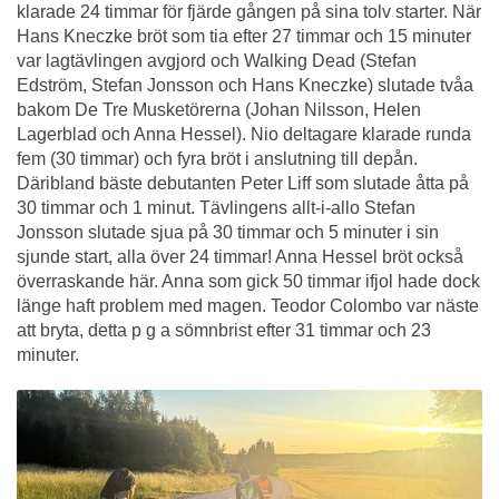
klarade 24 timmar för fjärde gången på sina tolv starter. När
Hans Kneczke bröt som tia efter 27 timmar och 15 minuter
var lagtävlingen avgjord och Walking Dead (Stefan
Edström, Stefan Jonsson och Hans Kneczke) slutade tvåa
bakom De Tre Musketörerna (Johan Nilsson, Helen
Lagerblad och Anna Hessel). Nio deltagare klarade runda
fem (30 timmar) och fyra bröt i anslutning till depån.
Däribland bäste debutanten Peter Liff som slutade åtta på
30 timmar och 1 minut. Tävlingens allt-i-allo Stefan
Jonsson slutade sjua på 30 timmar och 5 minuter i sin
sjunde start, alla över 24 timmar! Anna Hessel bröt också
överraskande här. Anna som gick 50 timmar ifjol hade dock
länge haft problem med magen. Teodor Colombo var näste
att bryta, detta p g a sömnbrist efter 31 timmar och 23
minuter.