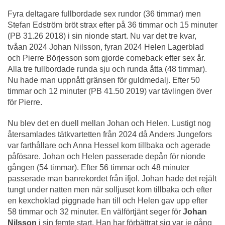
Fyra deltagare fullbordade sex rundor (36 timmar) men
Stefan Edström bröt strax efter på 36 timmar och 15 minuter
(PB 31.26 2018) i sin nionde start. Nu var det tre kvar,
tvåan 2024 Johan Nilsson, fyran 2024 Helen Lagerblad
och Pierre Börjesson som gjorde comeback efter sex år.
Alla tre fullbordade runda sju och runda åtta (48 timmar).
Nu hade man uppnått gränsen för guldmedalj. Efter 50
timmar och 12 minuter (PB 41.50 2019) var tävlingen över
för Pierre.
Nu blev det en duell mellan Johan och Helen. Lustigt nog
återsamlades tätkvartetten från 2024 då Anders Jungefors
var farthållare och Anna Hessel kom tillbaka och agerade
påfösare. Johan och Helen passerade depån för nionde
gången (54 timmar). Efter 56 timmar och 48 minuter
passerade man banrekordet från ifjol. Johan hade det rejält
tungt under natten men när solljuset kom tillbaka och efter
en kexchoklad piggnade han till och Helen gav upp efter
58 timmar och 32 minuter. En välförtjänt seger för
Johan
Nilsson
i sin femte start. Han har förbättrat sig var je gång