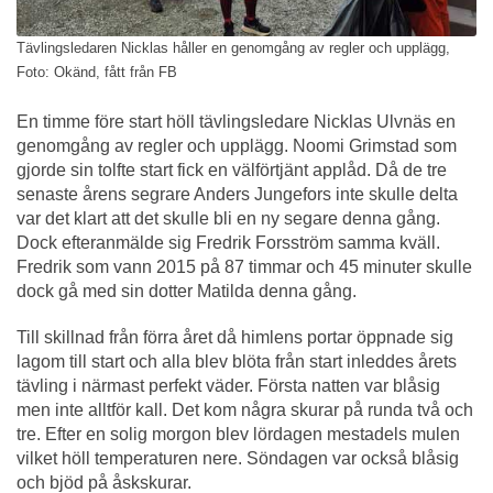
Tävlingsledaren Nicklas håller en genomgång av regler och upplägg,
Foto: Okänd, fått från FB
En timme före start höll tävlingsledare Nicklas Ulvnäs en
genomgång av regler och upplägg. Noomi Grimstad som
gjorde sin tolfte start fick en välförtjänt applåd. Då de tre
senaste årens segrare Anders Jungefors inte skulle delta
var det klart att det skulle bli en ny segare denna gång.
Dock efteranmälde sig Fredrik Forsström samma kväll.
Fredrik som vann 2015 på 87 timmar och 45 minuter skulle
dock gå med sin dotter Matilda denna gång.
Till skillnad från förra året då himlens portar öppnade sig
lagom till start och alla blev blöta från start inleddes årets
tävling i närmast perfekt väder. Första natten var blåsig
men inte alltför kall. Det kom några skurar på runda två och
tre. Efter en solig morgon blev lördagen mestadels mulen
vilket höll temperaturen nere. Söndagen var också blåsig
och bjöd på åskskurar.