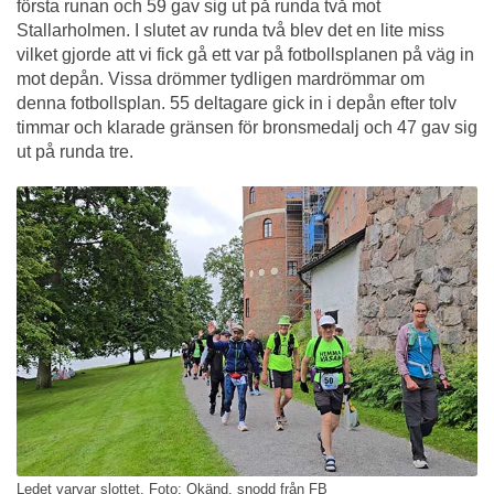
första runan och 59 gav sig ut på runda två mot
Stallarholmen. I slutet av runda två blev det en lite miss
vilket gjorde att vi fick gå ett var på fotbollsplanen på väg in
mot depån. Vissa drömmer tydligen mardrömmar om
denna fotbollsplan. 55 deltagare gick in i depån efter tolv
timmar och klarade gränsen för bronsmedalj och 47 gav sig
ut på runda tre.
Ledet varvar slottet, Foto: Okänd, snodd från FB