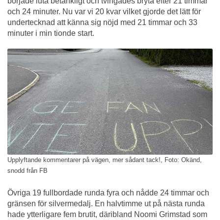
började luta betänkligt och tvingades bryta efter 21 timmar
och 24 minuter. Nu var vi 20 kvar vilket gjorde det lätt för
undertecknad att känna sig nöjd med 21 timmar och 33
minuter i min tionde start.
Upplyftande kommentarer på vägen, mer sådant tack!, Foto: Okänd,
snodd från FB
Övriga 19 fullbordade runda fyra och nådde 24 timmar och
gränsen för silvermedalj. En halvtimme ut på nästa runda
hade ytterligare fem brutit, däribland Noomi Grimstad som