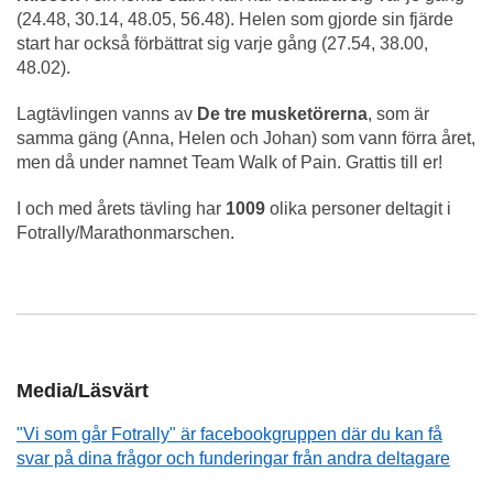
(24.48, 30.14, 48.05, 56.48). Helen som gjorde sin fjärde
start har också förbättrat sig varje gång (27.54, 38.00,
48.02).
Lagtävlingen vanns av
De tre musketörerna
, som är
samma gäng (Anna, Helen och Johan) som vann förra året,
men då under namnet Team Walk of Pain. Grattis till er!
I och med årets tävling har
1009
olika personer deltagit i
Fotrally/Marathonmarschen.
Media/Läsvärt
"Vi som går Fotrally" är facebookgruppen där du kan få
svar på dina frågor och funderingar från andra deltagare