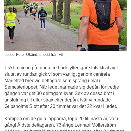
Ledet, Foto: Okänd, snodd från FB
1 ½ timme in på runda tre hade ytterligare tolv klivit av. I
slutet av rundan gick vi som vanligt genom centrala
Mariefred bredvid deltagare som sprang i mål i
Semesterloppet. När ledet närmade sig depån för tredje
gången var det 30 deltagare kvar. Sex av dessa bröt i
anslutning till eller strax efter depån. När vi rundade
Gripsholms Slott efter 20 timmar var det 22 kvar i ledet.
Kampen om de gula lapparna, topp 20 till nästa år, var i
gång! Äldste deltagaren, 73-årige Lennart Möllerström