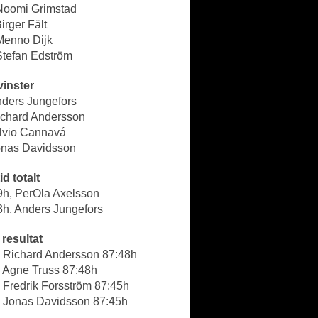
 Noomi Grimstad
Birger Fält
Menno Dijk
Stefan Edström
vinster
nders Jungefors
Richard Andersson
ilvio Cannavá
Jonas Davidsson
id totalt
9h, PerOla Axelsson
3h, Anders Jungefors
resultat
- Richard Andersson 87:48h
- Agne Truss 87:48h
 Fredrik Forsström 87:45h
- Jonas Davidsson 87:45h