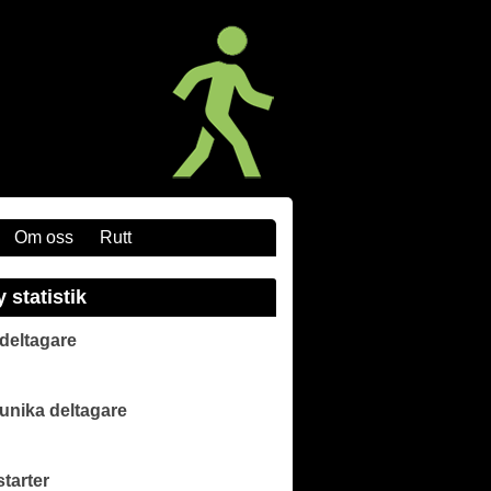
Om oss
Rutt
y statistik
 deltagare
 unika deltagare
starter