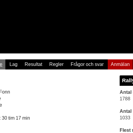
re
Lag
Resultat
Regler
Frågor och svar
Anmälan
Rall
 Fonn
Antal
e
1788
e
Antal
1033
 30 tim 17 min
Flest 