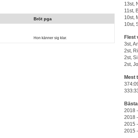
13st,
11st, 
10st, 
Bröt pga
10st, 
Flest 
Hon känner sig klar.
3st, A
2st, 
2st, S
2st, 
Mest t
374:0
333:3
Bästa 
2018 
2018 
2015 -
2015 