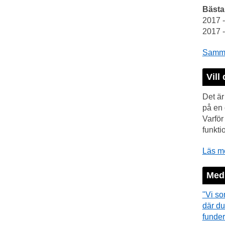
Bästa
2017 
2017 
Samman
Vill 
Det är
på en 
Varfö
funkti
Läs me
Medi
"Vi so
där du
funder