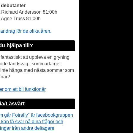
 debutanter
- Richard Andersson 81:00h
- Agne Truss 81:00h
drag för de olika åren.
du hjälpa till?
 fantastiskt att uppleva en gryning
öde landsväg i sommarfärger.
r inte hänga med nästa sommar som
onär?
r om att bli funktionär
a/Läsvärt
m går Fotrally" är facebookgruppen
 kan få svar på dina frågor och
ingar från andra deltagare