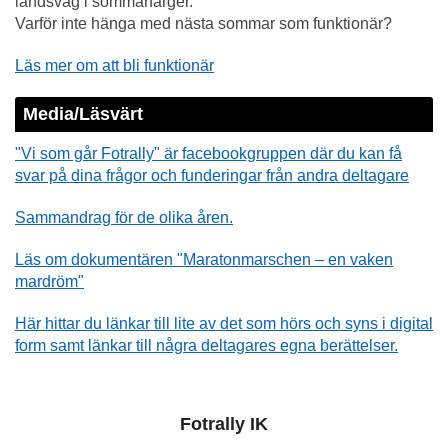
landsväg i sommarfärger.
Varför inte hänga med nästa sommar som funktionär?
Läs mer om att bli funktionär
Media/Läsvärt
"Vi som går Fotrally" är facebookgruppen där du kan få
svar på dina frågor och funderingar från andra deltagare
Sammandrag för de olika åren.
Läs om dokumentären "Maratonmarschen – en vaken
mardröm"
Här hittar du länkar till lite av det som hörs och syns i digital
form samt länkar till några deltagares egna berättelser.
Fotrally IK