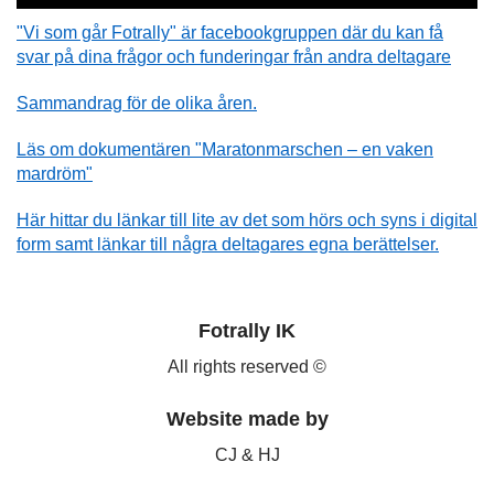
"Vi som går Fotrally" är facebookgruppen där du kan få
svar på dina frågor och funderingar från andra deltagare
Sammandrag för de olika åren.
Läs om dokumentären "Maratonmarschen – en vaken
mardröm"
Här hittar du länkar till lite av det som hörs och syns i digital
form samt länkar till några deltagares egna berättelser.
Fotrally IK
All rights reserved ©
Website made by
CJ & HJ