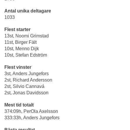
Antal unika deltagare
1033
Flest starter
13st, Noomi Grimstad
11st, Birger Fält
10st, Menno Dijk
10st, Stefan Edström
Flest vinster
3st, Anders Jungefors
2st, Richard Andersson
2st, Silvio Cannavá
2st, Jonas Davidsson
Mest tid totalt
374:09h, PerOla Axelsson
333:33h, Anders Jungefors
Bästa resultat