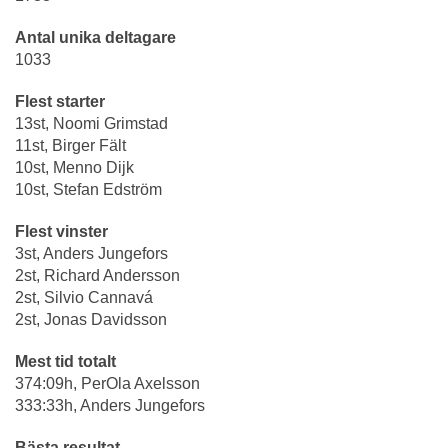
Antal unika deltagare
1033
Flest starter
13st, Noomi Grimstad
11st, Birger Fält
10st, Menno Dijk
10st, Stefan Edström
Flest vinster
3st, Anders Jungefors
2st, Richard Andersson
2st, Silvio Cannavá
2st, Jonas Davidsson
Mest tid totalt
374:09h, PerOla Axelsson
333:33h, Anders Jungefors
Bästa resultat