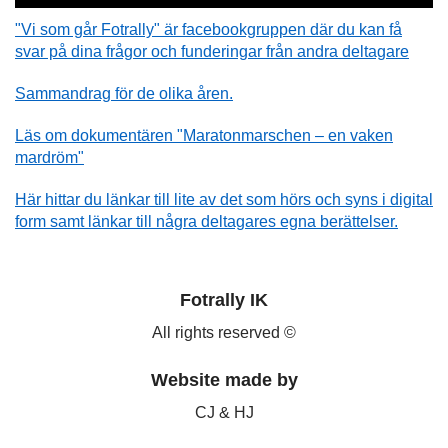
"Vi som går Fotrally" är facebookgruppen där du kan få
svar på dina frågor och funderingar från andra deltagare
Sammandrag för de olika åren.
Läs om dokumentären "Maratonmarschen – en vaken
mardröm"
Här hittar du länkar till lite av det som hörs och syns i digital
form samt länkar till några deltagares egna berättelser.
Fotrally IK
All rights reserved ©
Website made by
CJ & HJ