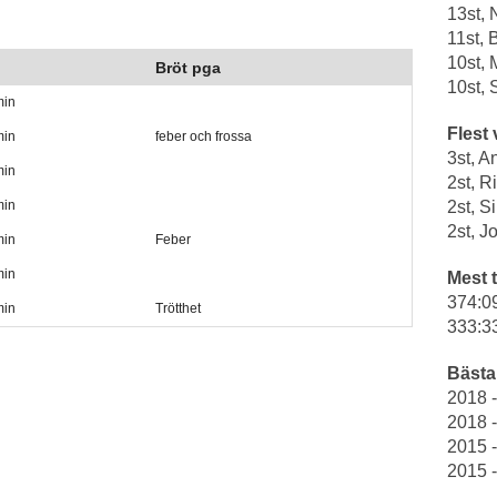
13st,
11st, 
10st, 
Bröt pga
10st, 
min
Flest 
min
feber och frossa
3st, A
min
2st, 
min
2st, S
2st, 
min
Feber
min
Mest t
374:0
min
Trötthet
333:3
Bästa 
2018 
2018 
2015 -
2015 