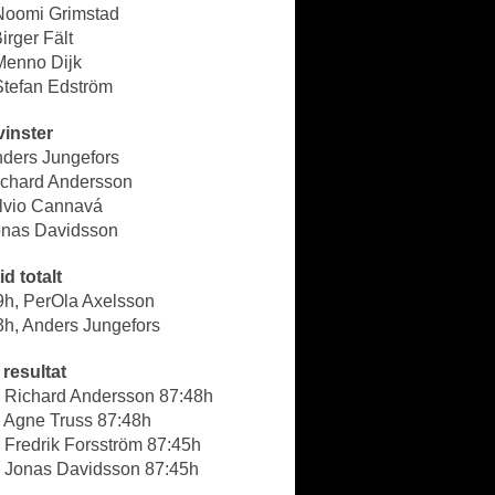
 Noomi Grimstad
Birger Fält
Menno Dijk
Stefan Edström
vinster
nders Jungefors
Richard Andersson
ilvio Cannavá
Jonas Davidsson
id totalt
9h, PerOla Axelsson
3h, Anders Jungefors
resultat
- Richard Andersson 87:48h
- Agne Truss 87:48h
 Fredrik Forsström 87:45h
- Jonas Davidsson 87:45h