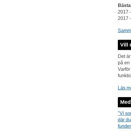
Bästa
2017 
2017 
Samman
Vill 
Det är
på en 
Varfö
funkti
Läs me
Medi
"Vi so
där du
funder