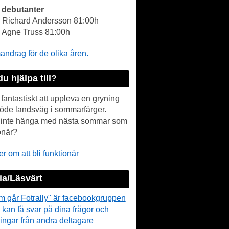
 debutanter
- Richard Andersson 81:00h
- Agne Truss 81:00h
drag för de olika åren.
du hjälpa till?
 fantastiskt att uppleva en gryning
öde landsväg i sommarfärger.
r inte hänga med nästa sommar som
onär?
r om att bli funktionär
a/Läsvärt
m går Fotrally" är facebookgruppen
 kan få svar på dina frågor och
ingar från andra deltagare