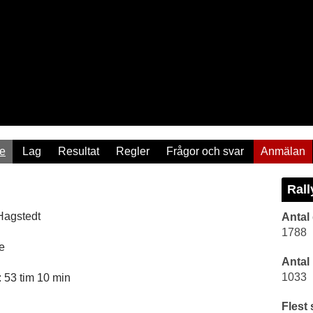
re
Lag
Resultat
Regler
Frågor och svar
Anmälan
Rall
Hagstedt
Antal
1788
e
Antal
1033
 53 tim 10 min
Flest 