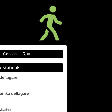
Om oss
Rutt
y statistik
 deltagare
 unika deltagare
starter