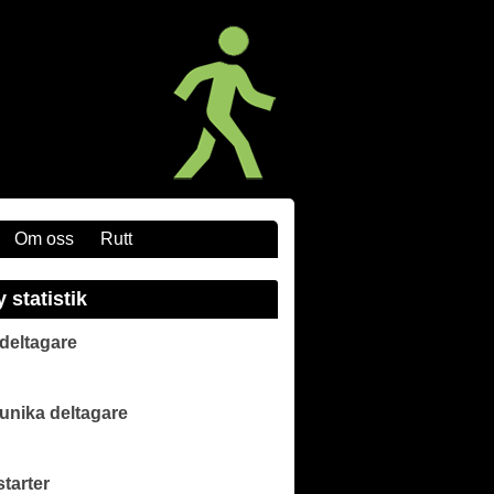
Om oss
Rutt
y statistik
 deltagare
 unika deltagare
starter