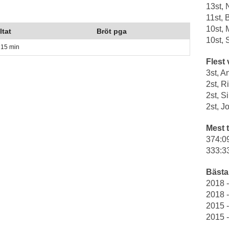
13st,
11st, 
10st, 
ltat
Bröt pga
10st, 
 15 min
Flest 
3st, A
2st, 
2st, S
2st, 
Mest t
374:0
333:3
Bästa 
2018 
2018 
2015 -
2015 