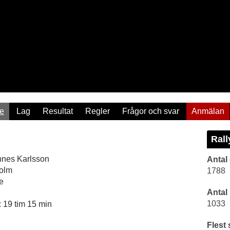
re
Lag
Resultat
Regler
Frågor och svar
Anmälan
Rall
nes Karlsson
Antal
holm
1788
e
Antal
1033
 19 tim 15 min
Flest 