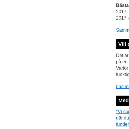
Bästa
2017 
2017 
Samman
Vill 
Det är
på en 
Varfö
funkti
Läs me
Medi
"Vi so
där du
funder