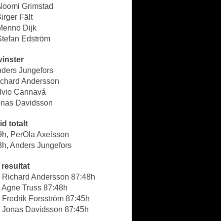
 Noomi Grimstad
Birger Fält
Menno Dijk
Stefan Edström
vinster
nders Jungefors
Richard Andersson
ilvio Cannavá
Jonas Davidsson
id totalt
9h, PerOla Axelsson
3h, Anders Jungefors
resultat
- Richard Andersson 87:48h
- Agne Truss 87:48h
 Fredrik Forsström 87:45h
- Jonas Davidsson 87:45h