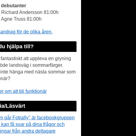
 debutanter
- Richard Andersson 81:00h
- Agne Truss 81:00h
drag för de olika åren.
du hjälpa till?
 fantastiskt att uppleva en gryning
öde landsväg i sommarfärger.
r inte hänga med nästa sommar som
onär?
r om att bli funktionär
a/Läsvärt
m går Fotrally" är facebookgruppen
 kan få svar på dina frågor och
ingar från andra deltagare