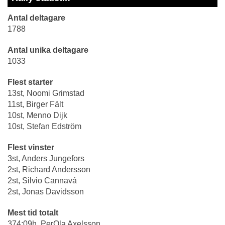
Antal deltagare
1788
Antal unika deltagare
1033
Flest starter
13st, Noomi Grimstad
11st, Birger Fält
10st, Menno Dijk
10st, Stefan Edström
Flest vinster
3st, Anders Jungefors
2st, Richard Andersson
2st, Silvio Cannavá
2st, Jonas Davidsson
Mest tid totalt
374:09h, PerOla Axelsson