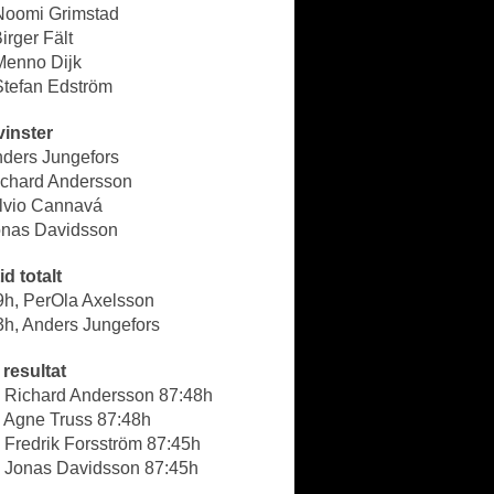
 Noomi Grimstad
Birger Fält
Menno Dijk
Stefan Edström
vinster
nders Jungefors
Richard Andersson
ilvio Cannavá
Jonas Davidsson
id totalt
9h, PerOla Axelsson
3h, Anders Jungefors
resultat
- Richard Andersson 87:48h
- Agne Truss 87:48h
 Fredrik Forsström 87:45h
- Jonas Davidsson 87:45h