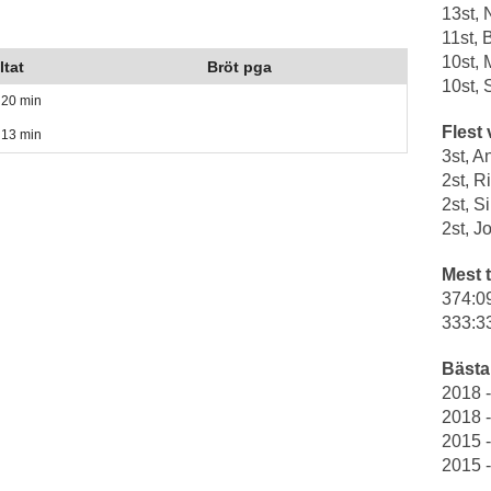
13st,
11st, 
10st, 
ltat
Bröt pga
10st, 
 20 min
Flest 
 13 min
3st, A
2st, 
2st, S
2st, 
Mest t
374:0
333:3
Bästa 
2018 
2018 
2015 -
2015 