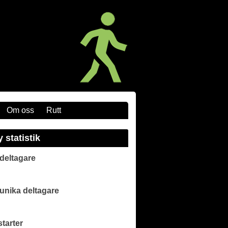
Om oss
Rutt
y statistik
 deltagare
 unika deltagare
starter