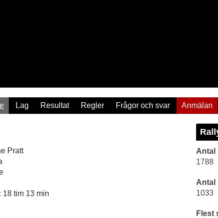
re
Lag
Resultat
Regler
Frågor och svar
Anmälan
Rall
e Pratt
Antal
a
1788
e
Antal
1033
 18 tim 13 min
Flest 