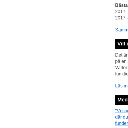
Bästa
2017 
2017 
Samman
Vill 
Det är
på en 
Varfö
funkti
Läs me
Medi
"Vi so
där du
funder