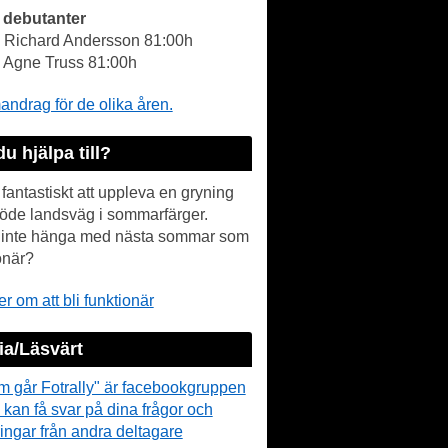
 debutanter
- Richard Andersson 81:00h
- Agne Truss 81:00h
drag för de olika åren.
du hjälpa till?
 fantastiskt att uppleva en gryning
öde landsväg i sommarfärger.
r inte hänga med nästa sommar som
onär?
r om att bli funktionär
a/Läsvärt
m går Fotrally" är facebookgruppen
 kan få svar på dina frågor och
ingar från andra deltagare