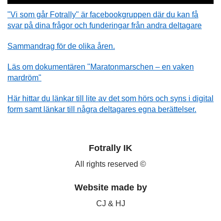
"Vi som går Fotrally" är facebookgruppen där du kan få
svar på dina frågor och funderingar från andra deltagare
Sammandrag för de olika åren.
Läs om dokumentären "Maratonmarschen – en vaken
mardröm"
Här hittar du länkar till lite av det som hörs och syns i digital
form samt länkar till några deltagares egna berättelser.
Fotrally IK
All rights reserved ©
Website made by
CJ & HJ