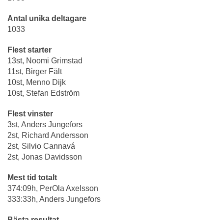
Antal unika deltagare
1033
Flest starter
13st, Noomi Grimstad
11st, Birger Fält
10st, Menno Dijk
10st, Stefan Edström
Flest vinster
3st, Anders Jungefors
2st, Richard Andersson
2st, Silvio Cannavá
2st, Jonas Davidsson
Mest tid totalt
374:09h, PerOla Axelsson
333:33h, Anders Jungefors
Bästa resultat