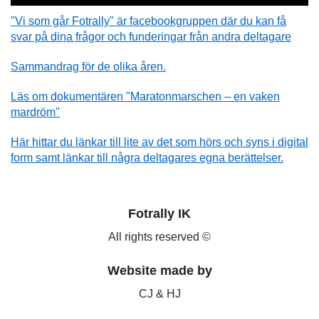
"Vi som går Fotrally" är facebookgruppen där du kan få
svar på dina frågor och funderingar från andra deltagare
Sammandrag för de olika åren.
Läs om dokumentären "Maratonmarschen – en vaken
mardröm"
Här hittar du länkar till lite av det som hörs och syns i digital
form samt länkar till några deltagares egna berättelser.
Fotrally IK
All rights reserved ©
Website made by
CJ & HJ