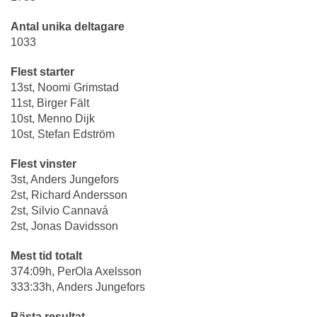
Antal unika deltagare
1033
Flest starter
13st, Noomi Grimstad
11st, Birger Fält
10st, Menno Dijk
10st, Stefan Edström
Flest vinster
3st, Anders Jungefors
2st, Richard Andersson
2st, Silvio Cannavá
2st, Jonas Davidsson
Mest tid totalt
374:09h, PerOla Axelsson
333:33h, Anders Jungefors
Bästa resultat