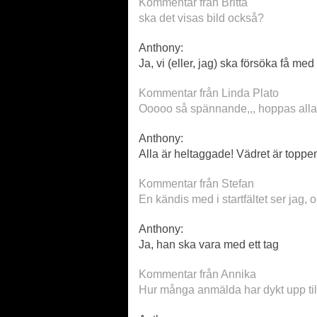
Kommentar från Britta
ska det visas bild också?
Anthony:
Ja, vi (eller, jag) ska försöka få me
Kommentar från Linda Plato
Ooooo så spännande,,, hoppas alla ä
Anthony:
Alla är heltaggade! Vädret är toppe
Kommentar från Stefan
En kändis med i startfältet ser jag, 
Anthony:
Ja, han ska vara med ett tag
Kommentar från Annika
Hur många anmälda har dykt upp till