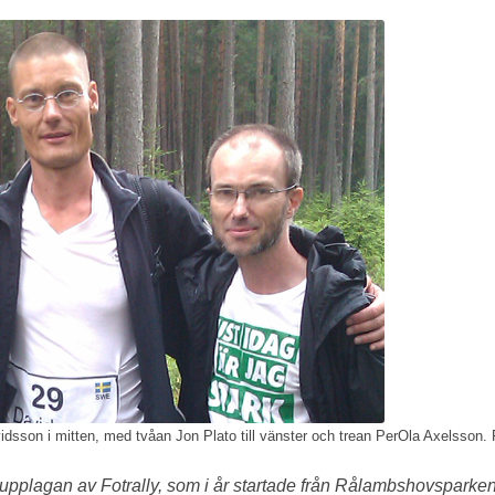
vidsson i mitten, med tvåan Jon Plato till vänster och trean PerOla Axelsson.
upplagan av Fotrally, som i år startade från Rålambshovsparken,