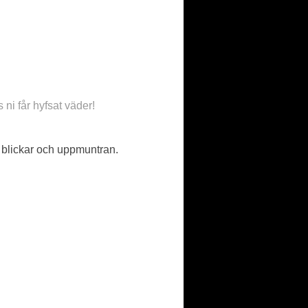
ni får hyfsat väder!
a blickar och uppmuntran.