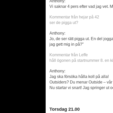
Anthony:
Vi saknar 4 pers efter vad jag vet. 
Kommentar från hejar på 42
ser de pigga ut?
Anthony:
Jo, de ser rätt pigga ut. En del jogg
jag gett mig in på?”
Kommentar från Leffe
håll ögonen på startnummer 8. en kil
Anthony:
Jag ska försöka hålla koll på alla!
Outsiders? Du menar Outside – vår
Nu startar vi snart! Jag springer ut o
Torsdag 21.00