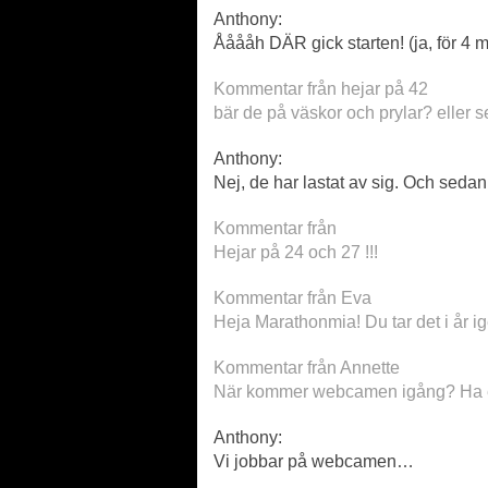
Anthony:
Ååååh DÄR gick starten! (ja, för 4 mi
Kommentar från hejar på 42
bär de på väskor och prylar? eller s
Anthony:
Nej, de har lastat av sig. Och seda
Kommentar från
Hejar på 24 och 27 !!!
Kommentar från Eva
Heja Marathonmia! Du tar det i år ig
Kommentar från Annette
När kommer webcamen igång? Ha en 
Anthony:
Vi jobbar på webcamen…