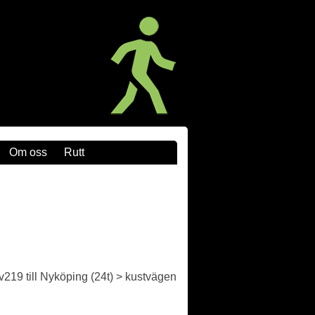
Om oss
Rutt
219 till Nyköping (24t) > kustvägen