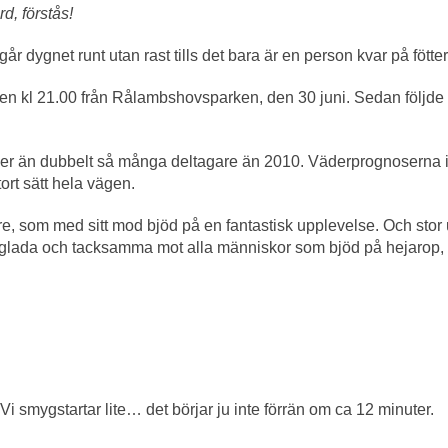
d, förstås!
går dygnet runt utan rast tills det bara är en person kvar på fötte
vlingen kl 21.00 från Rålambshovsparken, den 30 juni. Sedan följd
fler än dubbelt så många deltagare än 2010. Väderprognoserna infö
ort sätt hela vägen.
ltagare, som med sitt mod bjöd på en fantastisk upplevelse. Och sto
 glada och tacksamma mot alla människor som bjöd på hejarop, 
 Vi smygstartar lite… det börjar ju inte förrän om ca 12 minuter.