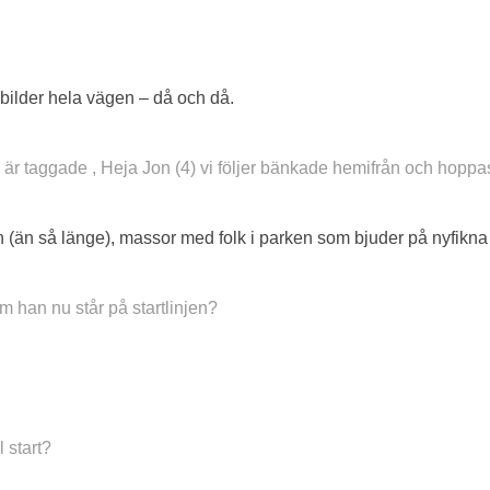
d bilder hela vägen – då och då.
r taggade , Heja Jon (4) vi följer bänkade hemifrån och hoppas 
n (än så länge), massor med folk i parken som bjuder på nyfikn
om han nu står på startlinjen?
 start?