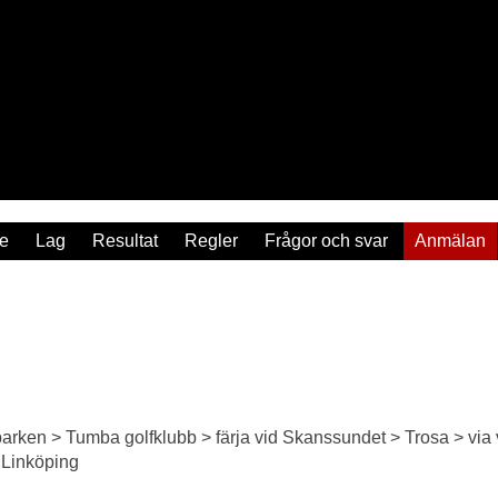
re
Lag
Resultat
Regler
Frågor och svar
Anmälan
rken > Tumba golfklubb > färja vid Skanssundet > Trosa > via v
 Linköping