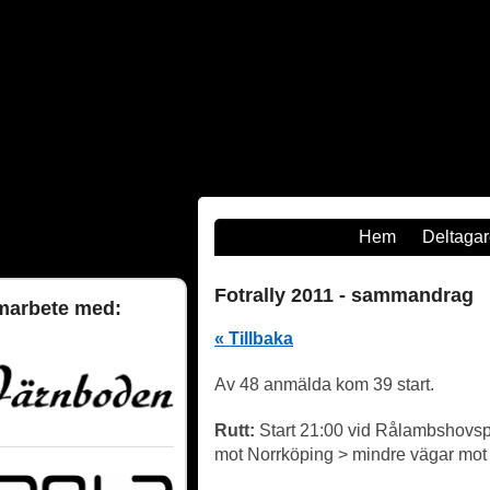
Hem
Deltaga
Fotrally 2011 - sammandrag
marbete med:
« Tillbaka
Av 48 anmälda kom 39 start.
Rutt:
Start 21:00 vid Rålambshovspa
mot Norrköping > mindre vägar mot