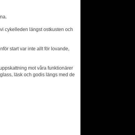
rna.
e vi cykelleden längst ostkusten och
r start var inte allt för lovande,
r uppskattning mot våra funktionärer
glass, läsk och godis längs med de