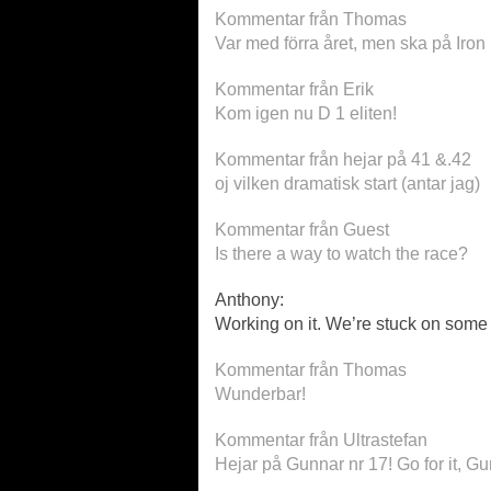
Kommentar från Thomas
Var med förra året, men ska på Iron
Kommentar från Erik
Kom igen nu D 1 eliten!
Kommentar från hejar på 41 &.42
oj vilken dramatisk start (antar jag)
Kommentar från Guest
Is there a way to watch the race?
Anthony:
Working on it. We’re stuck on some
Kommentar från Thomas
Wunderbar!
Kommentar från Ultrastefan
Hejar på Gunnar nr 17! Go for it, Gu